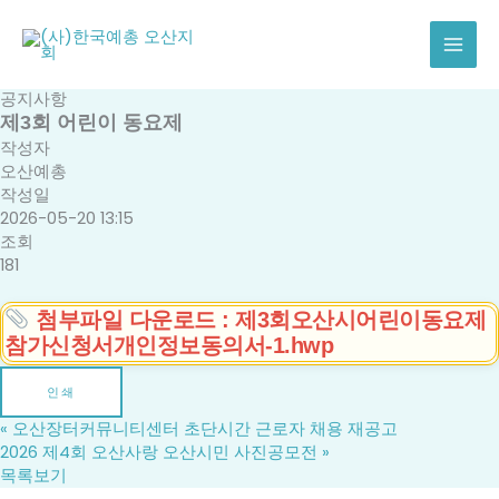
콘
텐
츠
로
공지사항
건
제3회 어린이 동요제
너
작성자
뛰
오산예총
기
작성일
2026-05-20 13:15
조회
181
첨부파일 다운로드 : 제3회오산시어린이동요제
참가신청서개인정보동의서-1.hwp
인쇄
«
오산장터커뮤니티센터 초단시간 근로자 채용 재공고
2026 제4회 오산사랑 오산시민 사진공모전
»
목록보기