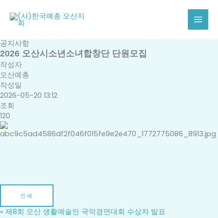
콘
텐
츠
로
공지사항
건
2026 오산시소년소녀합창단 단원모집
너
작성자
뛰
오산예총
기
작성일
2026-05-20 13:12
조회
120
인쇄
«
제8회 오산 생활예술인 국악경연대회 수상자 발표