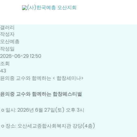
콘
텐
츠
로
갤러리
건
작성자
너
오산예총
뛰
작성일
기
2026-06-29 12:50
조회
43
윤의중 교수와 함께하는 < 합창세미나>
윤의중 교수와 함께하는 합창페스티벌
o 일시: 2026년 6월 27일(토) 오후 3시
o 장소: 오산세교종합사회복지관 강당(4층)