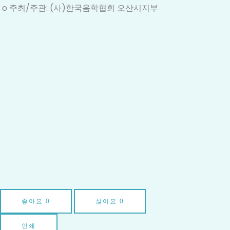
o 주최/주관: (사)한국음학협회 오산시지부
좋아요
0
싫어요
0
인쇄